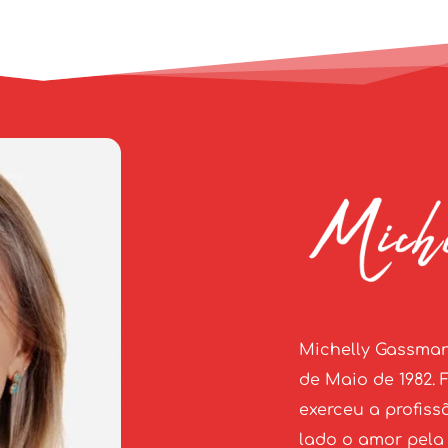
Michelly Gassman
de Maio de 1982. 
exerceu a profiss
lado o amor pela 