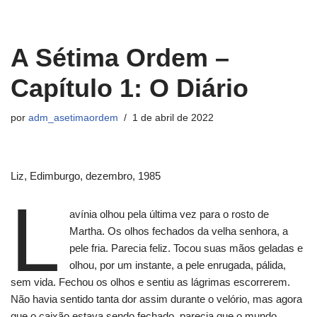
Pular
A Sétima Ordem –
para
o
Capítulo 1: O Diário
conteúdo
por
adm_asetimaordem
1 de abril de 2022
Liz, Edimburgo, dezembro, 1985
L
avínia olhou pela última vez para o rosto de
Martha. Os olhos fechados da velha senhora, a
pele fria. Parecia feliz. Tocou suas mãos geladas e
olhou, por um instante, a pele enrugada, pálida,
sem vida. Fechou os olhos e sentiu as lágrimas escorrerem.
Não havia sentido tanta dor assim durante o velório, mas agora
que o caixão estava sendo fechado, parecia que o mundo