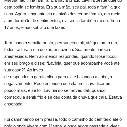
Martha não tinha família. Ela havia criado Lavínia desde quando
esta podia se lembrar. Era sua mãe, seu pai, toda a família que
tinha. Agora, enquanto via o caixão descer ao túmulo, em meio
a um turbilhão de sentimentos, ela sentia também medo. Tinha
17 anos, e não sabia o que fazer.
Terminado o sepultamento, permaneceu ali, até que um a um,
todos se foram e a deixaram sozinha. Sua mente parecia
anestesiada. Nem ao menos respondeu, quando Rose tocou
em seu braço e disse: “Lavínia, quer que acompanhe você até
sua casa?”. Ao invés
de responder, a garota olhou para ela e balançou a cabeça
negativamente. Rose entendeu que ela precisava ficar um
pouco mais, e se foi. Lavínia só se moveu dali, quando
começou a sentir frio e se deu conta da chuva que caía. Estava
ensopada.
Foi caminhando sem pressa, todo o caminho do cemitério até o
prédio onde vivera com Martha, e onde agora passaria a viver